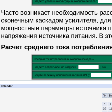
Введите уровень амплитуды выходного сигнала :
Часто возникает необходимость рас
оконечным каскадом усилителя, для
мощностные параметры источника п
напряжения источника питания. В э
Расчет среднего тока потреблени
Средний ток потребления выходного каскада =
Введите сопротивление нагрузки :
(Ом)
Ведите величину напряжения питания (ИП):
Calendar
Пн
Вт
3
4
10
11