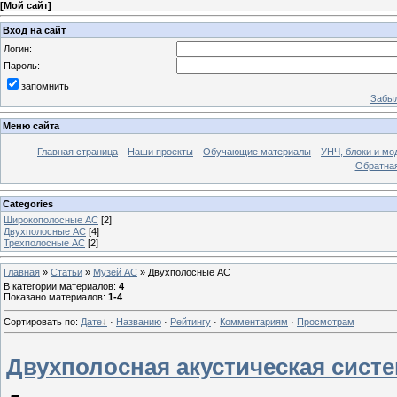
[
Мой сайт
]
Вход на сайт
Логин:
Пароль:
запомнить
Забыл
Меню сайта
Главная страница
Наши проекты
Обучающие материалы
УНЧ, блоки и мо
Обратная
Categories
Широкополосные АС
[2]
Двухполосные АС
[4]
Трехполосные АС
[2]
Главная
»
Статьи
»
Музей АС
» Двухполосные АС
В категории материалов
:
4
Показано материалов
:
1-4
Сортировать по
:
Дате
·
Названию
·
Рейтингу
·
Комментариям
·
Просмотрам
Двухполосная акустическая систе